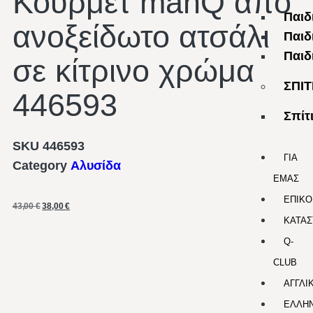
Κουρμέτ manQ από
Παιδ
ανοξείδωτο ατσάλι
Παιδ
Παιδ
σε κίτρινο χρώμα
ΣΠΙΤ
446593
Σπίτ
SKU
446593
ΓΙΑ
Category
Αλυσίδα
ΕΜΑΣ
ΕΠΙΚΟ
43,00
€
38,00
€
ΚΑΤΑΣ
Q-
CLUB
ΑΓΓΛΙ
ΕΛΛΗΝ