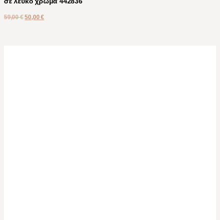
σε λευκό χρώμα 442836
59,00
€
50,00
€