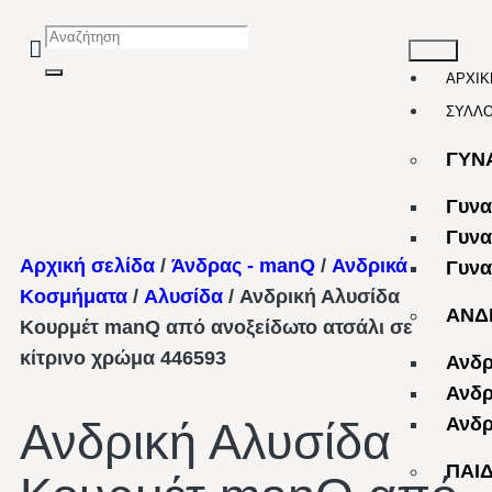
ΑΡΧΙΚ
ΣΥΛΛ
ΓΥΝ
Γυνα
Γυνα
Αρχική σελίδα
/
Άνδρας - manQ
/
Ανδρικά
Γυνα
Κοσμήματα
/
Αλυσίδα
/ Ανδρική Αλυσίδα
ΑΝΔ
Κουρμέτ manQ από ανοξείδωτο ατσάλι σε
κίτρινο χρώμα 446593
Ανδρ
Ανδρ
Ανδρ
Ανδρική Αλυσίδα
ΠΑΙ