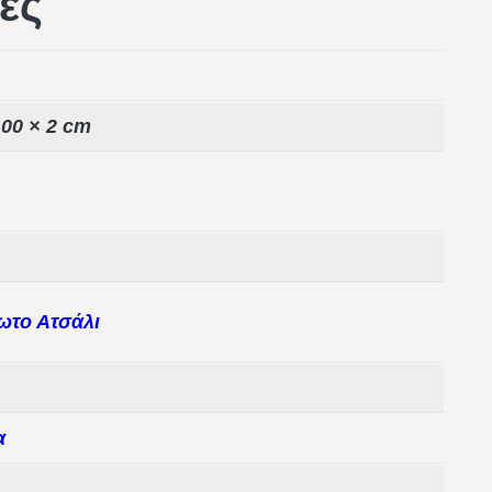
ες
,00 × 2 cm
ωτο Ατσάλι
α