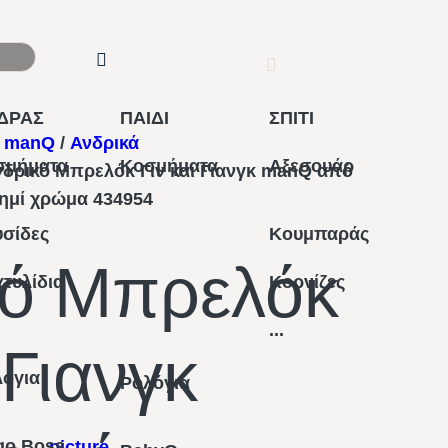
ΔΡΑΣ
ΠΑΙΔΙ
ΣΠΙΤΙ
- manQ
/
Ανδρικά
σμήματα
Κοσμήματα
Αξεσουάρ
νδρικό Μπρελόκ Γιν και Γιανγκ manQ από
σημί χρώμα 434954
σίδες
Κουμπαράς
κό Μπρελόκ
τυλίδια
Κορνίζες
...
 Γιανγκ
λόγια
Ρολόγια
go Boss