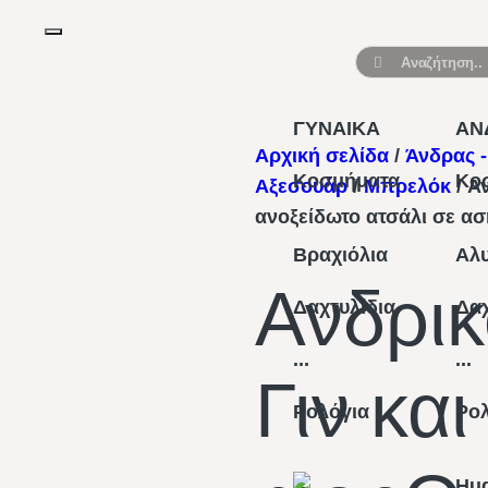
ΓΥΝΑΙΚΑ
ΑΝ
Αρχική σελίδα
/
Άνδρας 
Κοσμήματα
Κο
Αξεσουάρ
/
Μπρελόκ
/ Α
ανοξείδωτο ατσάλι σε α
Βραχιόλια
Αλυ
Ανδρι
Δαχτυλίδια
Δαχ
...
...
Γιν και
Ρολόγια
Ρο
Hu