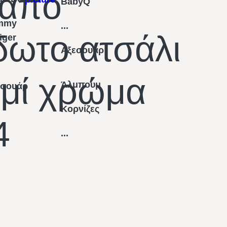
από
BabyQ
mmy
...
δωτο ατσάλι
figer
Αξεσουάρ
ημί χρώμα
Άλμπουμ
εσουάρ
Κορνίζες
4
...