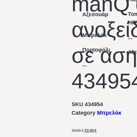
manQ 
To
Αξεσουάρ
ανοξεί
Hil
Μπρελόκ
...
σε ασ
Πορτοφόλι
Αξ
...
43495
SKU
434954
Category
Μπρελόκ
39,00
€
33,00
€