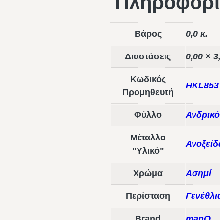
Πληροφορί
Βάρος
0,0 κ.
Διαστάσεις
0,00 × 3
Κωδικός
HKL853
Προμηθευτή
Φύλλο
Ανδρικό
Μέταλλο
Ανοξείδ
"Υλικό"
Χρώμα
Ασημί
Περίσταση
Γενέθλι
Brand
manQ