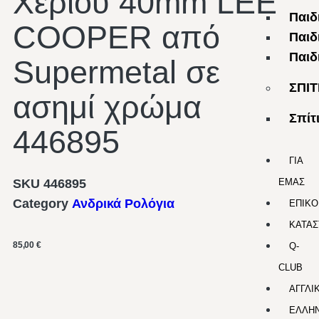
Χεριού 40mm LEE
Παιδ
COOPER από
Παιδ
Παιδ
Supermetal σε
ΣΠΙΤ
ασημί χρώμα
Σπίτ
446895
ΓΙΑ
SKU
446895
ΕΜΑΣ
Category
Ανδρικά Ρολόγια
ΕΠΙΚΟ
ΚΑΤΑΣ
85,00
€
Q-
CLUB
ΑΓΓΛΙ
ΕΛΛΗΝ