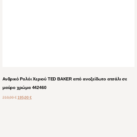
Ανδρικό Ρολόι Χεριού TED BAKER από ανοξείδωτο ατσάλι σε
μαύρο χρώμα 442460
210,00
€
195,00
€