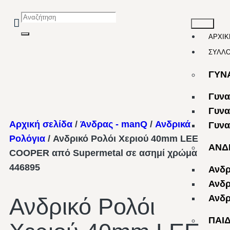
ΑΡΧΙΚ
ΣΥΛΛ
ΓΥΝ
Γυνα
Γυνα
Αρχική σελίδα
/
Άνδρας - manQ
/
Ανδρικά
Γυνα
Ρολόγια
/ Ανδρικό Ρολόι Χεριού 40mm LEE
ΑΝΔ
COOPER από Supermetal σε ασημί χρώμα
446895
Ανδρ
Ανδρ
Ανδρ
Ανδρικό Ρολόι
ΠΑΙ