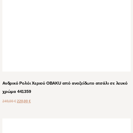
Ανδρικό Ρολόι Χεριού OBAKU από ανοξείδωτο ατσάλι σε λευκό
χρώμα 441359
249,00
€
220,00
€