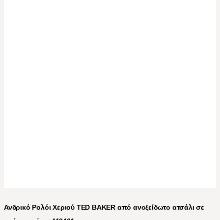
Ανδρικό Ρολόι Χεριού TED BAKER από ανοξείδωτο ατσάλι σε