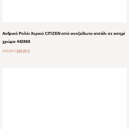
Ανδρικό Ρολόι Χεριού CITIZEN από ανοξείδωτο ατσάλι σε ασημί
χρώμα 442868
319,00
€
285,00
€