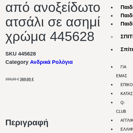
από ανοξείδωτο
Παιδ
Παιδ
ατσάλι σε ασημί
Παιδ
χρώμα 445628
ΣΠΙΤ
Σπίτ
SKU
445628
Category
Ανδρικά Ρολόγια
ΓΙΑ
ΕΜΑΣ
399,00
€
360,00
€
ΕΠΙΚΟ
ΚΑΤΑΣ
Q-
CLUB
Περιγραφή
ΑΓΓΛΙ
ΕΛΛΗΝ