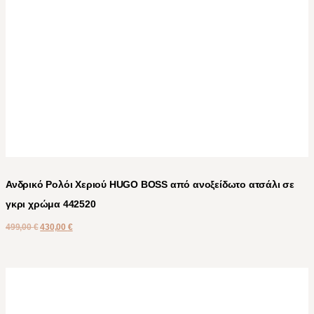
Ανδρικό Ρολόι Χεριού HUGO BOSS από ανοξείδωτο ατσάλι σε
γκρι χρώμα 442520
499,00
€
430,00
€