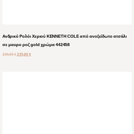
Ανδρικό Ρολόι Χεριού KENNETH COLE από ανοξείδωτο ατσάλι
σε μαυρο ροζ gold χρώμα 442458
239,00
€
235,00
€