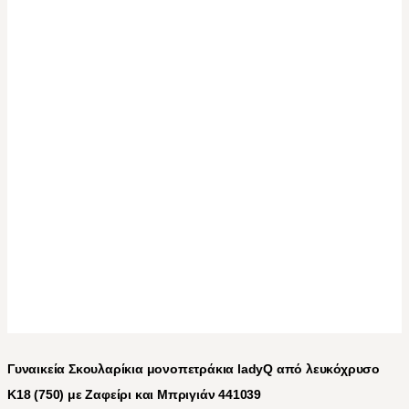
Γυναικεία Σκουλαρίκια μονοπετράκια ladyQ από λευκόχρυσο
Κ18 (750) με Ζαφείρι και Μπριγιάν 441039