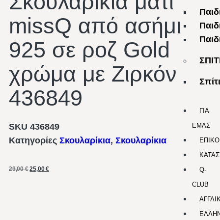
Σκουλαρίκια μάτι
Παιδ
missQ από ασήμι
Παιδ
Παιδ
925 σε ροζ Gold
ΣΠΙΤ
χρώμα με Ζιρκόν
Σπίτ
436849
ΓΙΑ
SKU
436849
ΕΜΑΣ
Κατηγορίες
Σκουλαρίκια
,
Σκουλαρίκια
ΕΠΙΚΟ
ΚΑΤΑΣ
29,00
€
25,00
€
Q-
CLUB
ΑΓΓΛΙ
ΕΛΛΗΝ