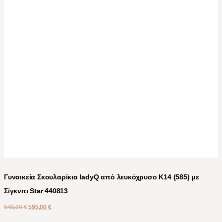
Γυναικεία Σκουλαρίκια ladyQ από λευκόχρυσο Κ14 (585) με
Σίγκνιτι Star 440813
645,00
€
595,00
€