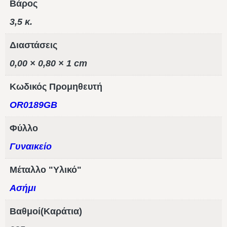
Βάρος
3,5 κ.
Διαστάσεις
0,00 × 0,80 × 1 cm
Κωδικός Προμηθευτή
OR0189GB
Φύλλο
Γυναικείο
Μέταλλο "Υλικό"
Ασήμι
Βαθμοί(Καράτια)