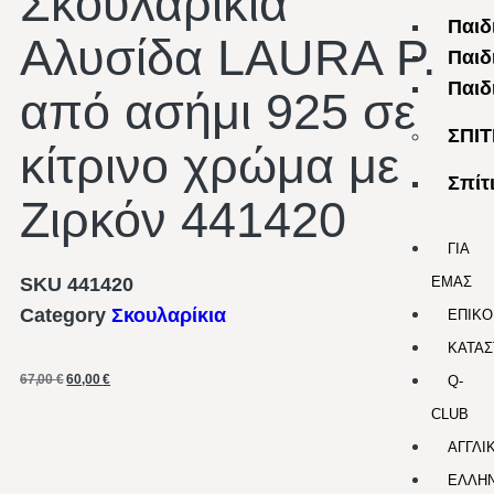
Σκουλαρίκια
Παιδ
Αλυσίδα LAURA P.
Παιδ
Παιδ
από ασήμι 925 σε
ΣΠΙΤ
κίτρινο χρώμα με
Σπίτ
Ζιρκόν 441420
ΓΙΑ
SKU
441420
ΕΜΑΣ
Category
Σκουλαρίκια
ΕΠΙΚΟ
ΚΑΤΑΣ
67,00
€
60,00
€
Q-
CLUB
ΑΓΓΛΙ
ΕΛΛΗΝ