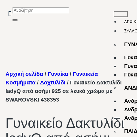
ΑΡΧΙΚ
ΣΥΛΛ
ΓΥΝ
Γυνα
Γυνα
Αρχική σελίδα
/
Γυναίκα
/
Γυναικεία
Γυνα
Κοσμήματα
/
Δαχτυλίδι
/ Γυναικείο Δακτυλίδι
ΑΝΔ
ladyQ από ασήμι 925 σε λευκό χρώμα με
SWAROVSKI 438353
Ανδρ
Ανδρ
Ανδρ
Γυναικείο Δακτυλίδι
ΠΑΙ