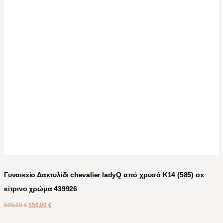
Γυναικείο Δακτυλίδι chevalier ladyQ από χρυσό Κ14 (585) σε
κίτρινο χρώμα 439926
595,00
€
550,00
€