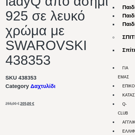
ladyQ από ασήμι
Παιδ
925 σε λευκό
Παιδ
Παιδ
χρώμα με
ΣΠΙΤ
SWAROVSKI
Σπίτ
438353
ΓΙΑ
SKU
438353
ΕΜΑΣ
Category
Δαχτυλίδι
ΕΠΙΚΟ
ΚΑΤΑΣ
255,00
€
205,00
€
Q-
CLUB
ΑΓΓΛΙ
ΕΛΛΗΝ