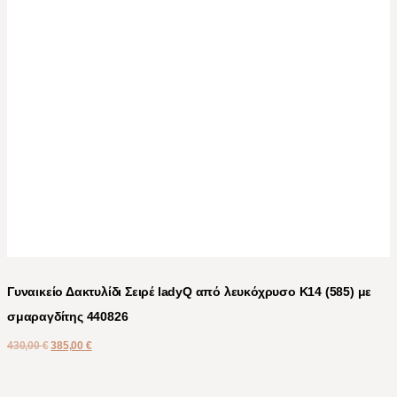
Γυναικείο Δακτυλίδι Σειρέ ladyQ από λευκόχρυσο Κ14 (585) με
σμαραγδίτης 440826
430,00
€
385,00
€