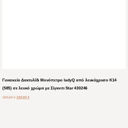
Γυναικείο Δακτυλίδι Μονόπετρο ladyQ από λευκόχρυσο Κ14
(585) σε λευκό χρώμα με Σίγκνιτι Star 430246
389,00
€
340,00
€