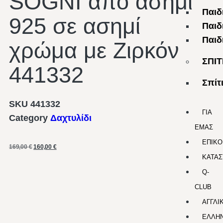
SOGNI από ασήμι
Παιδ
925 σε ασημί
Παιδ
Παιδ
χρώμα με Ζιρκόν
ΣΠΙΤ
441332
Σπίτ
SKU
441332
ΓΙΑ
Category
Δαχτυλίδι
ΕΜΑΣ
ΕΠΙΚΟ
169,00
€
160,00
€
ΚΑΤΑΣ
Q-
CLUB
ΑΓΓΛΙ
ΕΛΛΗΝ