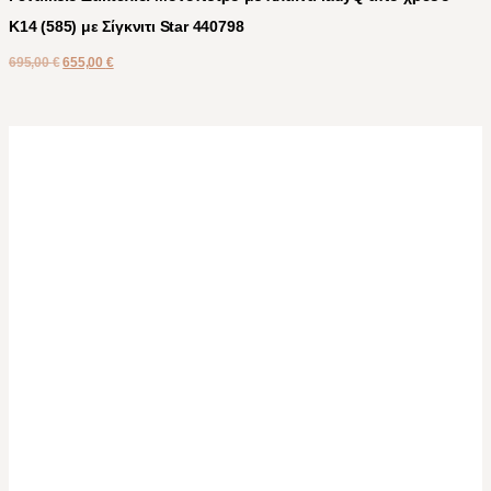
Κ14 (585) με Σίγκνιτι Star 440798
695,00
€
655,00
€