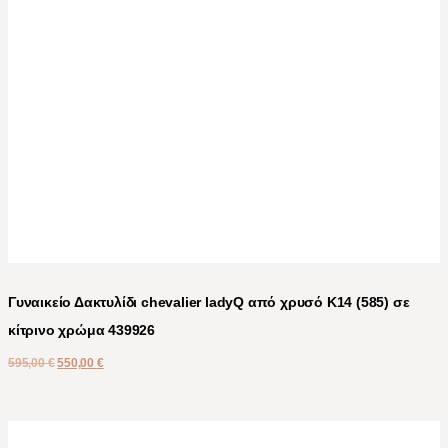
Γυναικείο Δακτυλίδι chevalier ladyQ από χρυσό Κ14 (585) σε
κίτρινο χρώμα 439926
595,00
€
550,00
€