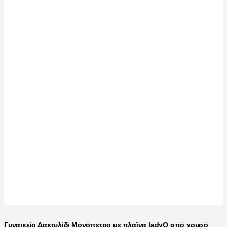
Γυναικείο Δακτυλίδι Μονόπετρο με πλαϊνα ladyQ από χρυσό