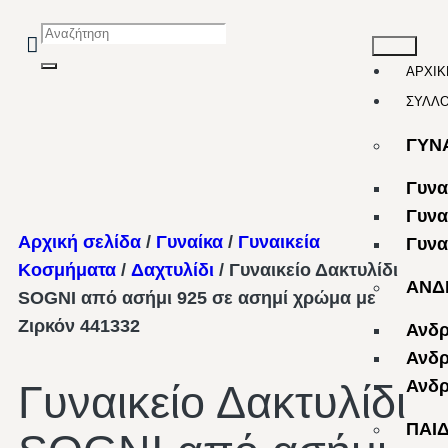
ΑΡΧΙΚ
ΣΥΛΛ
ΓΥΝ
Γυνα
Γυνα
Αρχική σελίδα
/
Γυναίκα
/
Γυναικεία
Γυνα
Κοσμήματα
/
Δαχτυλίδι
/ Γυναικείο Δακτυλίδι
ΑΝΔ
SOGNI από ασήμι 925 σε ασημί χρώμα με
Ζιρκόν 441332
Ανδρ
Ανδρ
Ανδρ
Γυναικείο Δακτυλίδι
ΠΑΙ