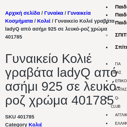
Παιδ
Αρχική σελίδα
/
Γυναίκα
/
Γυναικεία
Παιδ
Κοσμήματα
/
Κολιέ
/ Γυναικείο Κολιέ γραβάτα
Παιδ
ladyQ από ασήμι 925 σε λευκό-ροζ χρώμα
ΣΠΙΤ
401785
Σπίτ
Γυναικείο Κολιέ
ΓΙΑ
γραβάτα ladyQ από
ΕΜΑΣ
ΕΠΙΚΟ
ασήμι 925 σε λευκό-
ΚΑΤΑΣ
ροζ χρώμα 401785
Q-
CLUB
ΑΓΓΛΙ
SKU
401785
ΕΛΛΗΝ
Category
Κολιέ