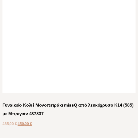
Γυναικείο Κολιέ Μονοπετράκι missQ από λευκόχρυσο Κ14 (585)
με Μπριγιάν 437837
485,00
€
450,00
€