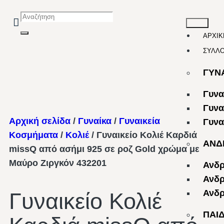
ΑΡΧΙΚ
ΣΥΛΛ
ΓΥΝ
Γυνα
Γυνα
Αρχική σελίδα
/
Γυναίκα
/
Γυναικεία
Γυνα
Κοσμήματα
/
Κολιέ
/ Γυναικείο Κολιέ Καρδιά
ΑΝΔ
missQ από ασήμι 925 σε ροζ Gold χρώμα με
Μαύρο Ζιργκόν 432201
Ανδρ
Ανδρ
Ανδρ
Γυναικείο Κολιέ
ΠΑΙ