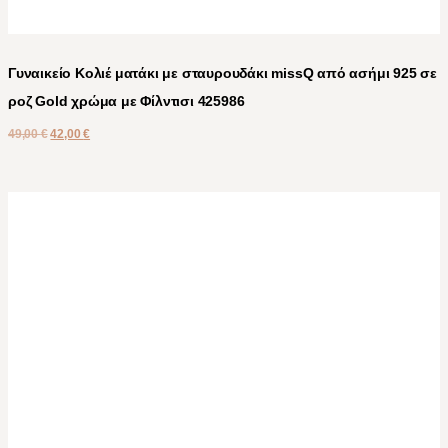
Γυναικείο Κολιέ ματάκι με σταυρουδάκι missQ από ασήμι 925 σε
ροζ Gold χρώμα με Φίλντισι 425986
49,00
€
42,00
€