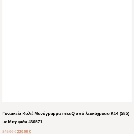
Γυναικείο Κολιέ Μονόγραμμα missQ από λευκόχρυσο Κ14 (585)
με Μπριγιάν 436571
245,00
€
220,00
€