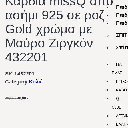
Καρδιά missQ από
Παιδ
ασήμι 925 σε ροζ
Παιδ
Παιδ
Gold χρώμα με
ΣΠΙΤ
Μαύρο Ζιργκόν
Σπίτ
432201
ΓΙΑ
SKU
432201
ΕΜΑΣ
Category
Κολιέ
ΕΠΙΚΟ
ΚΑΤΑΣ
49,00
€
40,00
€
Q-
CLUB
ΑΓΓΛΙ
ΕΛΛΗΝ