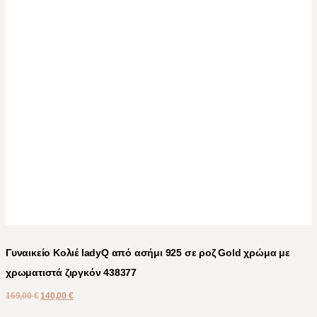
Γυναικείο Κολιέ ladyQ από ασήμι 925 σε ροζ Gold χρώμα με
χρωματιστά ζιργκόν 438377
169,00
€
140,00
€