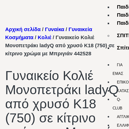
Παιδ
Παιδ
Παιδ
Αρχική σελίδα
/
Γυναίκα
/
Γυναικεία
ΣΠΙΤ
Κοσμήματα
/
Κολιέ
/ Γυναικείο Κολιέ
Μονοπετράκι ladyQ από χρυσό Κ18 (750) σε
Σπίτ
κίτρινο χρώμα με Μπριγιάν 442528
ΓΙΑ
Γυναικείο Κολιέ
ΕΜΑΣ
ΕΠΙΚΟ
Μονοπετράκι ladyQ
ΚΑΤΑΣ
από χρυσό Κ18
Q-
CLUB
(750) σε κίτρινο
ΑΓΓΛΙ
ΕΛΛΗΝ