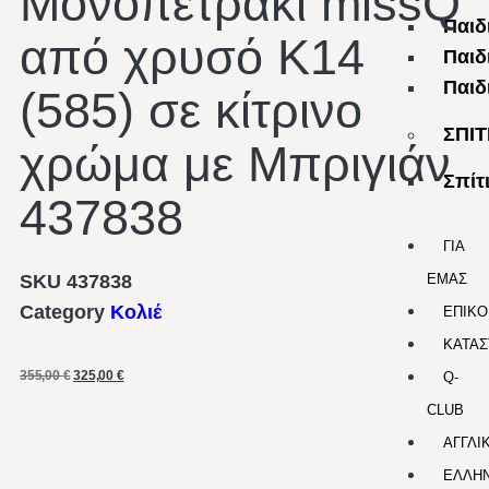
Μονοπετράκι missQ
Παιδ
από χρυσό Κ14
Παιδ
Παιδ
(585) σε κίτρινο
ΣΠΙΤ
χρώμα με Μπριγιάν
Σπίτ
437838
ΓΙΑ
SKU
437838
ΕΜΑΣ
Category
Κολιέ
ΕΠΙΚΟ
ΚΑΤΑΣ
355,00
€
325,00
€
Q-
CLUB
ΑΓΓΛΙ
ΕΛΛΗΝ