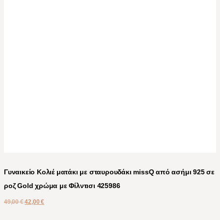
Γυναικείο Κολιέ ματάκι με σταυρουδάκι missQ από ασήμι 925 σε
ροζ Gold χρώμα με Φίλντισι 425986
49,00
€
42,00
€