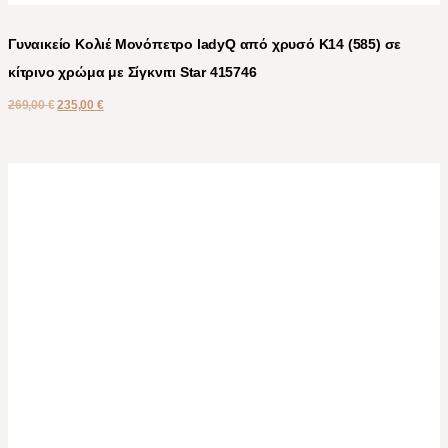
Γυναικείο Κολιέ Μονόπετρο ladyQ από χρυσό Κ14 (585) σε
κίτρινο χρώμα με Σίγκνιτι Star 415746
269,00
€
235,00
€