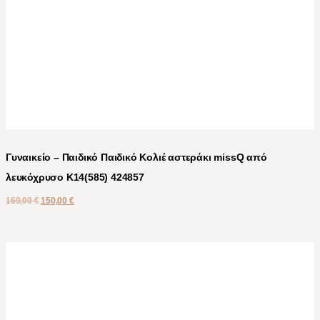
Γυναικείο – Παιδικό Παιδικό Κολιέ αστεράκι missQ από
λευκόχρυσο Κ14(585) 424857
169,00
€
150,00
€