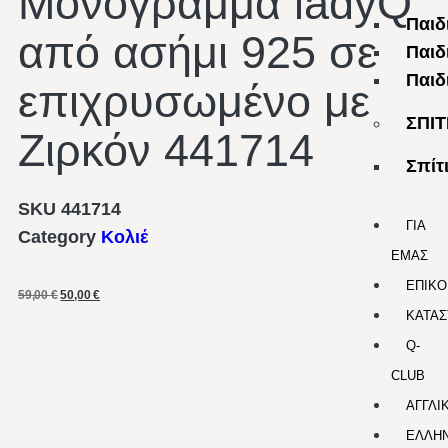
Μονόγραμμα ladyQ
Παιδ
από ασήμι 925 σε
Παιδ
Παιδ
επιχρυσωμένο με
ΣΠΙΤ
Ζιρκόν 441714
Σπίτ
SKU
441714
ΓΙΑ
Category
Κολιέ
ΕΜΑΣ
ΕΠΙΚΟ
59,00
€
50,00
€
ΚΑΤΑΣ
Q-
CLUB
ΑΓΓΛΙ
ΕΛΛΗΝ