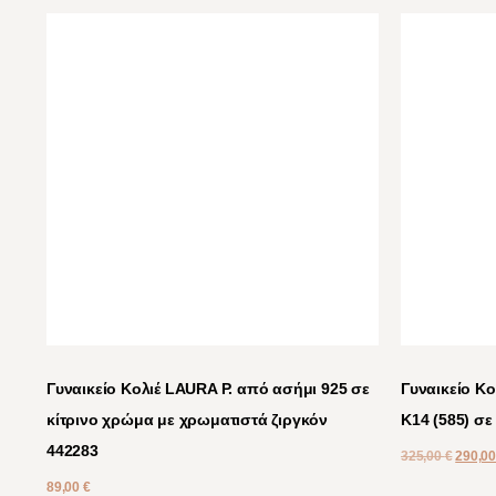
Γυναικείο Κολιέ LAURA P. από ασήμι 925 σε
Γυναικείο Κ
κίτρινο χρώμα με χρωματιστά ζιργκόν
Κ14 (585) σε
442283
325,00
€
290,0
89,00
€