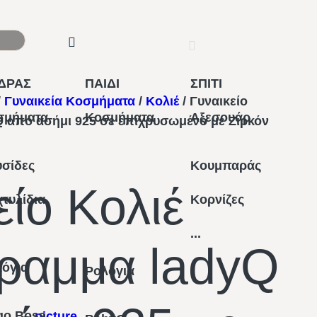
ΔΡΑΣ
ΠΑΙΔΙ
ΣΠΙΤΙ
/
Γυναικεία Κοσμήματα
/
Κολιέ
/ Γυναικείο
σμήματα
Κοσμήματα
Αξεσουάρ
 από ασήμι 925 σε επιχρυσωμένο με Ζιρκόν
σίδες
Κουμπαράς
είο Κολιέ
τυλίδια
Κορνίζες
...
ραμμα ladyQ
λόγια
Ρολόγια
go Boss