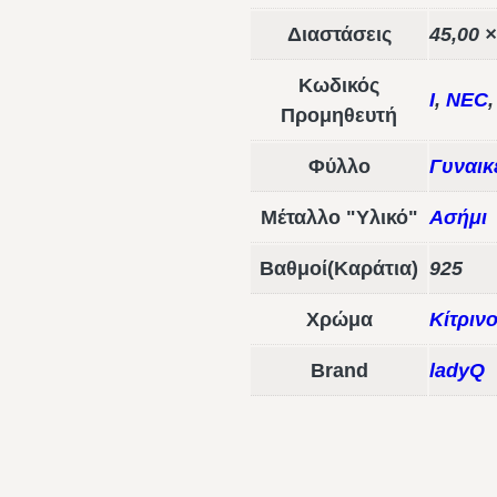
Διαστάσεις
45,00 ×
Κωδικός
I
,
NEC
Προμηθευτή
Φύλλο
Γυναικ
Μέταλλο "Υλικό"
Ασήμι
Βαθμοί(Καράτια)
925
Χρώμα
Κίτριν
Brand
ladyQ