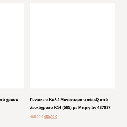
από χρυσό
Γυναικείο Κολιέ Μονοπετράκι missQ από
λευκόχρυσο Κ14 (585) με Μπριγιάν 437837
485,00
€
450,00
€