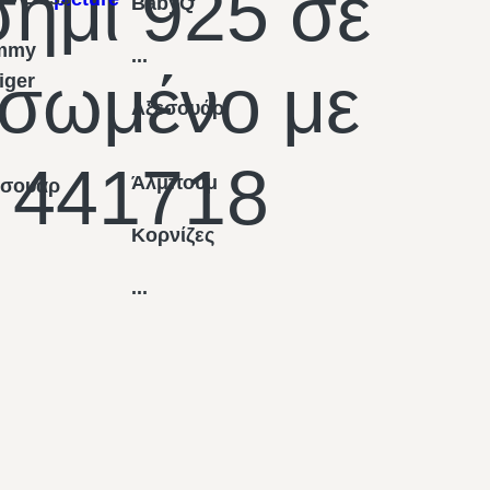
ήμι 925 σε
BabyQ
mmy
...
υσωμένο με
figer
Αξεσουάρ
 441718
Άλμπουμ
εσουάρ
Κορνίζες
...