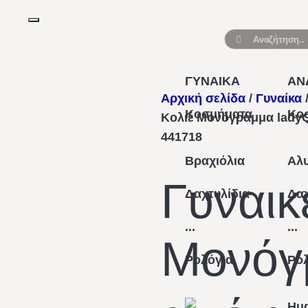
ΓΥΝΑΙΚΑ
ΑΝ
Αρχική σελίδα
/
Γυναίκα
Κοσμήματα
Κο
Κολιέ Μονόγραμμα ladyQ
441718
Βραχιόλια
Αλυ
Γυναικ
Δαχτυλίδια
Δαχ
...
...
Μονόγ
Ρολόγια
Ρο
Hu