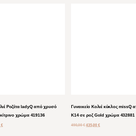
ολιέ Ροζέτα ladyQ από χρυσό
Γυναικείο Κολιέ κύκλος missQ 
 κίτρινο χρώμα 419136
Κ14 σε ροζ Gold χρώμα 432881
0
€
490,00
€
435,00
€