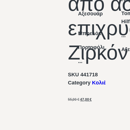
από ασ
To
Αξεσουάρ
επιχρ
Hil
Μπρελόκ
...
Ζιρκόν
Πορτοφόλι
Αξ
...
SKU
441718
Category
Κολιέ
55,00
€
47,00
€