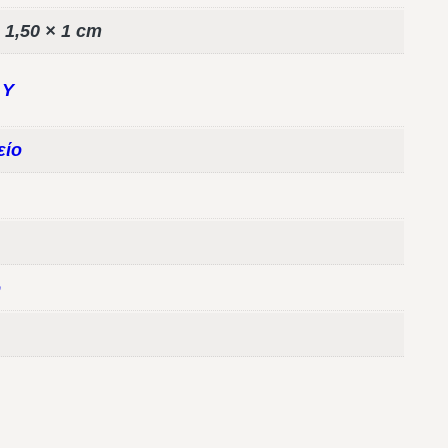
 1,50 × 1 cm
,
Y
είο
ο