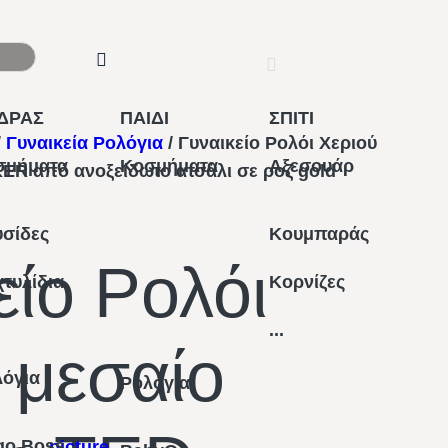
ΔΡΑΣ
ΠΑΙΔΙ
ΣΠΙΤΙ
/
Γυναικεία Ρολόγια
/ Γυναικείο Ρολόι Χεριού
σμήματα
Κοσμήματα
Αξεσουάρ
ER από ανοξείδωτο ατσάλι σε ροζ gold
σίδες
Κουμπαράς
είο Ρολόι
τυλίδια
Κορνίζες
...
 μεσαίο
λόγια
Ρολόγια
go Boss