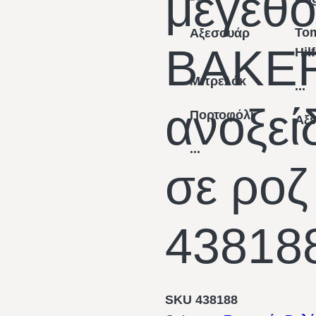
μέγεθ
To
Αξεσουάρ
BAKER
Hil
Μπρελόκ
...
ανοξεί
Πορτοφόλι
Αξ
...
σε ροζ
43818
SKU
438188