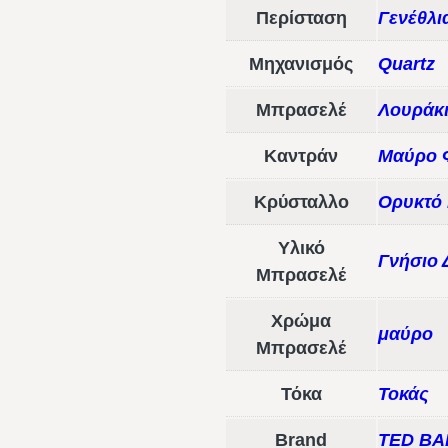
Περίσταση
Γενέθλι
Μηχανισμός
Quartz
Μπρασελέ
Λουράκ
Καντράν
Μαύρο 
Κρύσταλλο
Ορυκτό
Υλικό
Γνήσιο 
Μπρασελέ
Χρώμα
μαύρο
Μπρασελέ
Τόκα
Τοκάς
Brand
TED BA