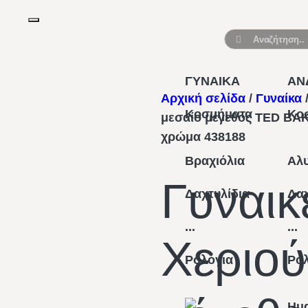
ΓΥΝΑΙΚΑ
ΑΝ
Αρχική σελίδα
/
Γυναίκα
Κοσμήματα
Κο
μεσαίο μέγεθος TED BAK
χρώμα 438188
Βραχιόλια
Αλυ
Γυναικ
Δαχτυλίδια
Δαχ
...
...
Χεριού
Ρολόγια
Ρο
Hu