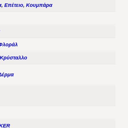
α
,
Επέτειο
,
Κουμπάρα
ι
Φλοράλ
 Κρύσταλλο
Δέρμα
KER