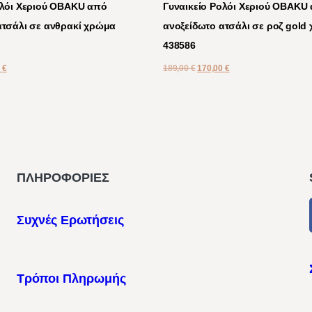
ολόι Χεριού OBAKU από
Γυναικείο Ρολόι Χεριού OBAKU
ατσάλι σε ανθρακί χρώμα
ανοξείδωτο ατσάλι σε ροζ gold
438586
0
€
189,00
€
170,00
€
ΠΛΗΡΟΦΟΡΙΕΣ
Συχνές Ερωτήσεις
Τρόποι Πληρωμής