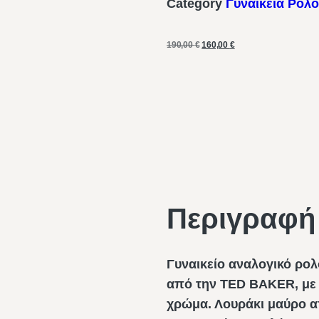
Category
Γυναικεία Ρολό
190,00
€
160,00
€
Περιγραφή
Γυναικείο αναλογικό ρολ
από την TED BAKER, με 
χρώμα. Λουράκι μαύρο α