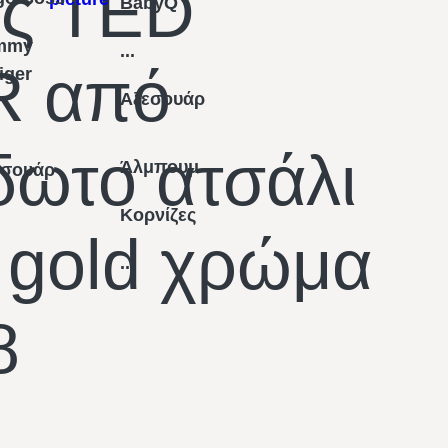
ος TED
BabyQ
mmy
...
 από
figer
Αξεσουάρ
δωτο ατσάλι
Άλμπουμ
εσουάρ
Κορνίζες
 gold χρώμα
...
8