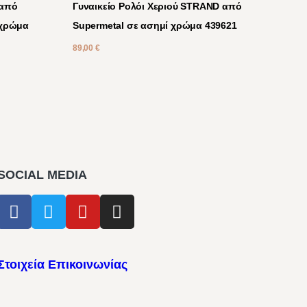
 από
Γυναικείο Ρολόι Χεριού STRAND από
 χρώμα
Supermetal σε ασημί χρώμα 439621
89,00
€
SOCIAL MEDIA
Στοιχεία Επικοινωνίας