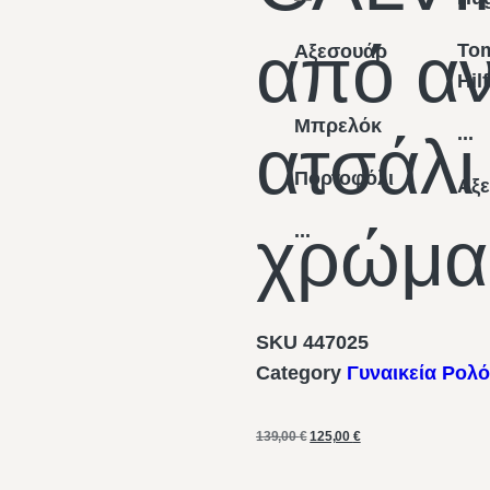
από αν
To
Αξεσουάρ
Hil
Μπρελόκ
...
ατσάλι
Πορτοφόλι
Αξ
χρώμα
...
SKU
447025
Category
Γυναικεία Ρολό
139,00
€
125,00
€