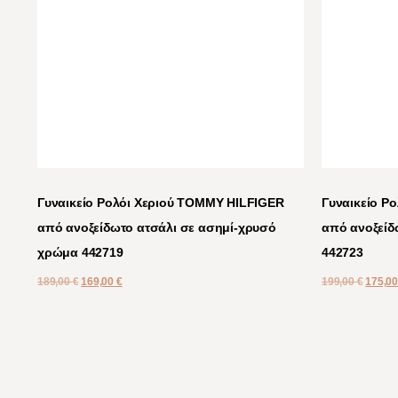
Γυναικείο Ρολόι Χεριού TOMMY HILFIGER
Γυναικείο Ρ
από ανοξείδωτο ατσάλι σε ασημί-χρυσό
από ανοξείδ
χρώμα 442719
442723
189,00
€
169,00
€
199,00
€
175,0