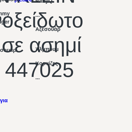
BabyQ
οξείδωτο
mmy
...
figer
Αξεσουάρ
 σε ασημί
Άλμπουμ
εσουάρ
 447025
Κορνίζες
...
για