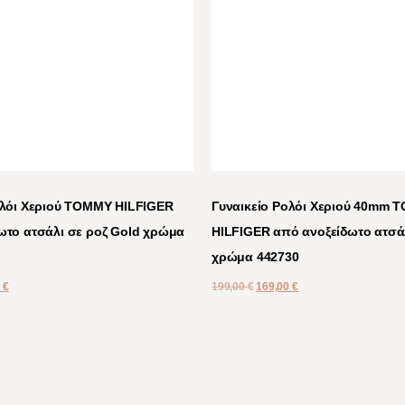
ολόι Χεριού TOMMY HILFIGER
Γυναικείο Ρολόι Χεριού 40mm
ωτο ατσάλι σε ροζ Gold χρώμα
HILFIGER από ανοξείδωτο ατσά
χρώμα 442730
0
€
199,00
€
169,00
€