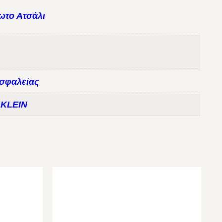
ωτο Ατσάλι
σφαλείας
 KLEIN