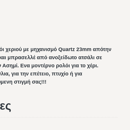
λόι χεριού με μηχανισμό Quartz 23mm απότην
ο και μπρασελλέ από ανοξείδωτο ατσάλι σε
 Ασημί. Ενα μοντέρνο ρολόι για το χέρι.
λια, για την επέτειο, πτυχίο ή για
μενη στιγμή σας!!!
ες