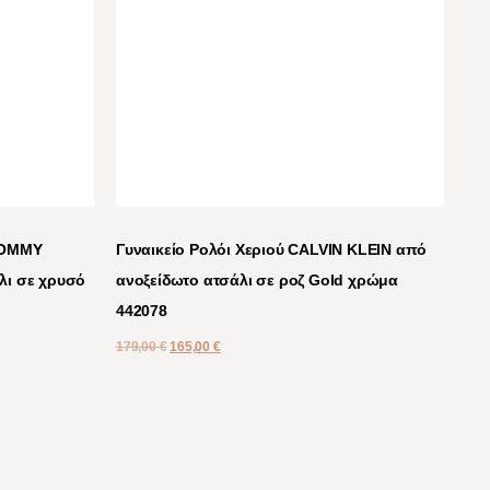
 TOMMY
Γυναικείο Ρολόι Χεριού CALVIN KLEIN από
λι σε χρυσό
ανοξείδωτο ατσάλι σε ροζ Gold χρώμα
442078
179,00
€
165,00
€