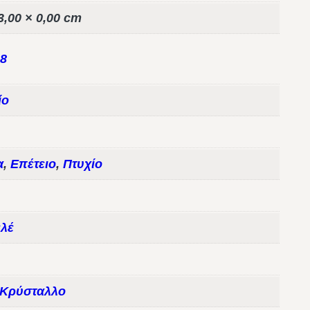
3,00 × 0,00 cm
8
ίο
α
,
Επέτειο
,
Πτυχίο
λέ
 Κρύσταλλο