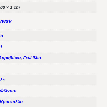
,00 × 1 cm
XVWSV
ίο
d
 Αρραβώνα
,
Γενέθλια
λέ
 Φίλντισι
 Κρύσταλλο