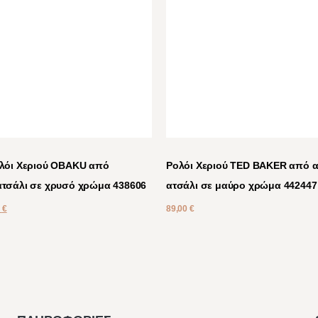
ολόι Χεριού OBAKU από
Ρολόι Χεριού TED BAKER από α
ατσάλι σε χρυσό χρώμα 438606
ατσάλι σε μαύρο χρώμα 442447
0
€
89,00
€