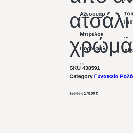
ατσάλι
To
Αξεσουάρ
Hil
Μπρελόκ
...
χρώμα
Πορτοφόλι
Αξ
...
SKU
438591
Category
Γυναικεία Ρολό
189,00
€
170,00
€