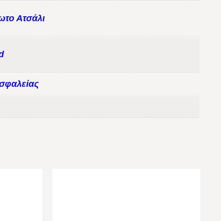
ωτο Ατσάλι
d
σφαλείας