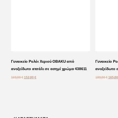
Γυναικείο Ρολόι Χεριού OBAKU από
Γυναικείο Ρ
ανοξείδωτο ατσάλι σε ασημί χρώμα 438611
ανοξείδωτο 
169,00
€
152,00
€
189,00
€
165,0