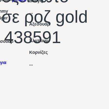
BabyQ
 σε ροζ gold
mmy
...
figer
Αξεσουάρ
 438591
Άλμπουμ
εσουάρ
Κορνίζες
για
...