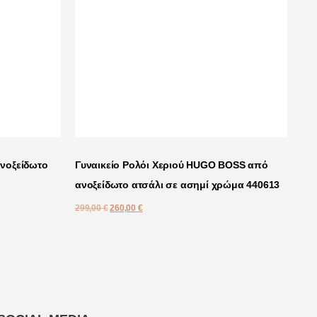
νοξείδωτο
Γυναικείο Ρολόι Χεριού HUGO BOSS από
ανοξείδωτο ατσάλι σε ασημί χρώμα 440613
299,00
€
260,00
€