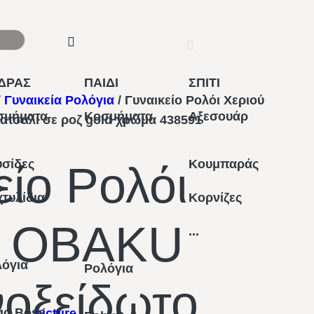
ΔΡΑΣ
ΠΑΙΔΙ
ΣΠΙΤΙ
/
Γυναικεία Ρολόγια
/ Γυναικείο Ρολόι Χεριού
σμήματα
Κοσμήματα
Αξεσουάρ
τσάλι σε ροζ gold χρώμα 438591
σίδες
Κουμπαράς
είο Ρολόι
τυλίδια
Κορνίζες
ύ OBAKU
...
λόγια
Ρολόγια
οξείδωτο
go Boss