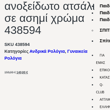
ανοξείδωτο ατσάλι
Παιδ
Παιδ
σε ασημί χρώμα
Παιδ
438594
ΣΠΙΤ
Σπίτ
SKU
438594
Κατηγορίες
Ανδρικά Ρολόγια
,
Γυναικεία
ΓΙΑ
Ρολόγια
ΕΜΑΣ
ΕΠΙΚΟ
159,00
€
140,00
€
ΚΑΤΑΣ
Q-
CLUB
ΑΓΓΛΙ
ΕΛΛΗΝ