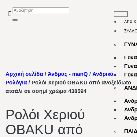
ΑΡΧΙΚ
ΣΥΛΛ
ΓΥΝ
Γυνα
Γυνα
Αρχική σελίδα
/
Άνδρας - manQ
/
Ανδρικά
Γυνα
Ρολόγια
/ Ρολόι Χεριού OBAKU από ανοξείδωτο
ΑΝΔ
ατσάλι σε ασημί χρώμα 438594
Ανδρ
Ανδρ
Ρολόι Χεριού
Ανδρ
OBAKU από
ΠΑΙ