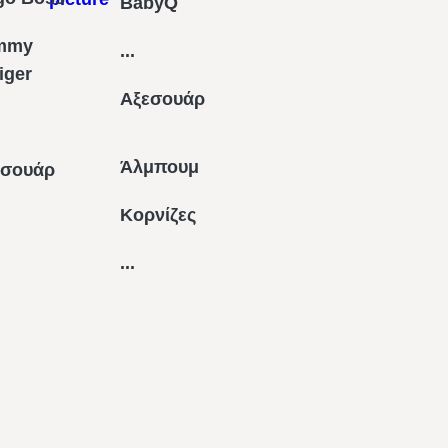
BabyQ
mmy
...
figer
Αξεσουάρ
Άλμπουμ
εσουάρ
Κορνίζες
...