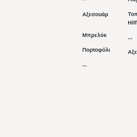
To
Αξεσουάρ
Hil
Μπρελόκ
...
Πορτοφόλι
Αξ
...